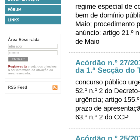
regime especial de co
bem de domínio públi
Maio; procedimento po
anúncio; artigo 21.º 
de Maio
Acórdão n.º 27/20
Registe-se já
e seja dos primeiros
da 1.ª Secção do T
a ser informado da ativação da
área reservada.
concurso público urge
52.º n.º 2 do Decreto
urgência; artigo 155
prazo de apresentação
63.º n.º 2 do CCP
Acórdão n.º 25/20