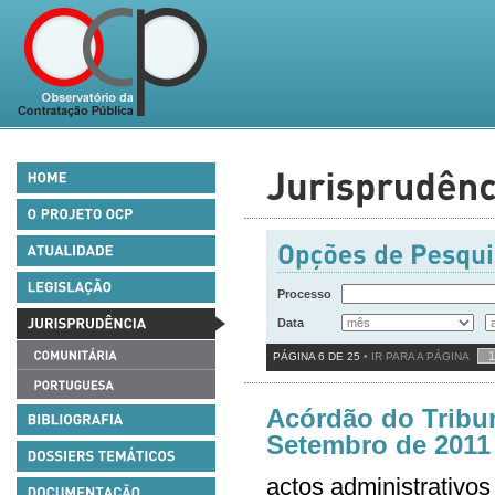
Processo
Data
PÁGINA 6 DE 25
• IR PARA A PÁGINA
Acórdão do Tribun
Setembro de 2011 
actos administrativos 