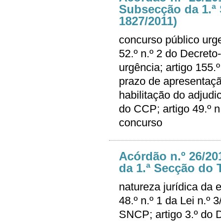
Subsecção da 1.ª 
1827/2011)
concurso público urge
52.º n.º 2 do Decreto
urgência; artigo 155
prazo de apresentação
habilitação do adjudic
do CCP; artigo 49.º n
concurso
Acórdão n.º 26/20
da 1.ª Secção do T
natureza jurídica da e
48.º n.º 1 da Lei n.º
SNCP; artigo 3.º do D