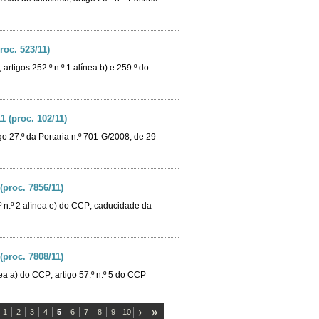
oc. 523/11)
artigos 252.º n.º 1 alínea b) e 259.º do
 (proc. 102/11)
igo 27.º da Portaria n.º 701-G/2008, de 29
(proc. 7856/11)
º n.º 2 alínea e) do CCP; caducidade da
(proc. 7808/11)
ea a) do CCP; artigo 57.º n.º 5 do CCP
1
2
3
4
5
6
7
8
9
10