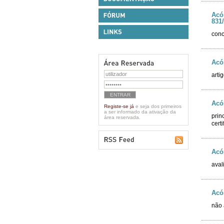
Acó
831
conc
Acó
arti
Acó
Registe-se já
e seja dos primeiros
a ser informado da ativação da
prin
área reservada.
cert
Acó
aval
Acó
não 