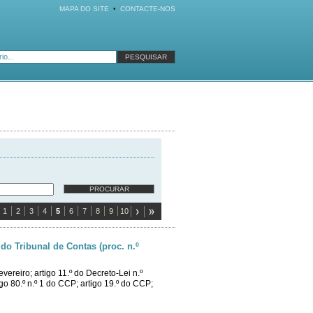
MAPA DO SITE
•
CONTACTE-NOS
1
2
3
4
5
6
7
8
9
10
do Tribunal de Contas (proc. n.º
vereiro; artigo 11.º do Decreto-Lei n.º
go 80.º n.º 1 do CCP; artigo 19.º do CCP;