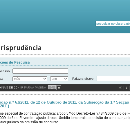
ocesso
ta
Palavra-chave
INA 5 DE 25
• IR PARA A PÁGINA
rdão n.º 63/2011, de 12 de Outubro de 2011, da Subsecção da 1.ª Secção 
2011)
me especial de contratação pública; artigo 5.º do Decreto-Lei n.º 34/2009 de 6 de Fe
009 de 6 de Fevereiro; ajuste directo; âmbito temporal da decisão de contratar; arti
alor jurídico da omissão de concurso