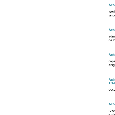
Acó
teor
vinc
Acó
admi
de 2
Acó
capa
arti
Acó
126
docu
Acó
revo
excl