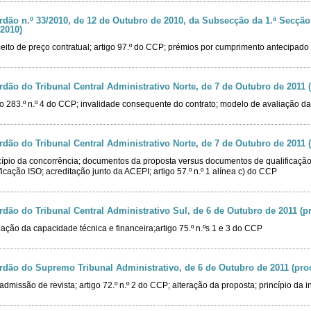
rdão n.º 33/2010, de 12 de Outubro de 2010, da Subsecção da 1.ª Secção 
/2010)
eito de preço contratual; artigo 97.º do CCP; prémios por cumprimento antecipado 
rdão do Tribunal Central Administrativo Norte, de 7 de Outubro de 2011 (
go 283.º n.º 4 do CCP; invalidade consequente do contrato; modelo de avaliação da
rdão do Tribunal Central Administrativo Norte, de 7 de Outubro de 2011 (
cípio da concorrência; documentos da proposta versus documentos de qualificação
ificação ISO; acreditação junto da ACEPI; artigo 57.º n.º 1 alínea c) do CCP
rdão do Tribunal Central Administrativo Sul, de 6 de Outubro de 2011 (pr
iação da capacidade técnica e financeira;artigo 75.º n.ºs 1 e 3 do CCP
rdão do Supremo Tribunal Administrativo, de 6 de Outubro de 2011 (proc
admissão de revista; artigo 72.º n.º 2 do CCP; alteração da proposta; princípio da 