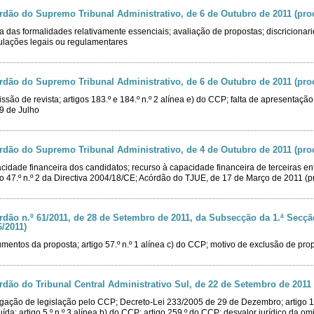
rdão do Supremo Tribunal Administrativo, de 6 de Outubro de 2011 (proc
ia das formalidades relativamente essenciais; avaliação de propostas; discricionari
ulações legais ou regulamentares
rdão do Supremo Tribunal Administrativo, de 6 de Outubro de 2011 (proc
ssão de revista; artigos 183.º e 184.º n.º 2 alínea e) do CCP; falta de apresentaç
9 de Julho
rdão do Supremo Tribunal Administrativo, de 4 de Outubro de 2011 (proc
cidade financeira dos candidatos; recurso à capacidade financeira de terceiras en
go 47.º n.º 2 da Directiva 2004/18/CE; Acórdão do TJUE, de 17 de Março de 2011 (pr
rdão n.º 61/2011, de 28 de Setembro de 2011, da Subsecção da 1.ª Secção
6/2011)
mentos da proposta; artigo 57.º n.º 1 alínea c) do CCP; motivo de exclusão de prop
rdão do Tribunal Central Administrativo Sul, de 22 de Setembro de 2011 
gação de legislação pelo CCP; Decreto-Lei 233/2005 de 29 de Dezembro; artigo 14.
uída; artigo 5.º n.º 3 alínea b) do CCP; artigo 259.º do CCP; desvalor jurídico da om