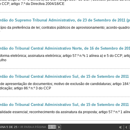
o CCP; artigo 7.º da Directiva 2004/18/CE
rdão do Supremo Tribunal Administrativo, de 23 de Setembro de 2011 (pr
cípio da preferência de lei; contratos públicos de aprovisionamento; acordo-quadro; 
P
rdão do Tribunal Central Administrativo Norte, de 16 de Setembro de 2011
aforma eletrónica; assinatura eletrónica; artigo 57.º n.ºs 1 alínea a) e 5 do CCP; art
ulho
rdão do Tribunal Central Administrativo Sul, de 15 de Setembro de 2011 
a de apresentação de documentos; motivo de exclusão de candidaturas; artigo 184.
dicação; artigo 86.º n.º 3 do CCP
rdão do Tribunal Central Administrativo Sul, de 15 de Setembro de 2011 
alidade essencial; reconhecimento da assinatura da proposta; artigo 57.º n.º 1 alín
INA 5 DE 25
• IR PARA A PÁGINA