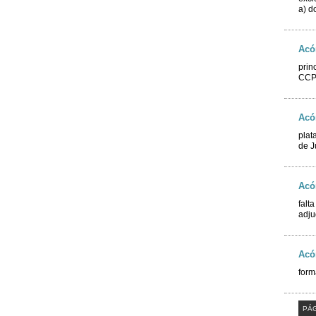
a) d
Acó
prin
CC
Acó
plat
de J
Acó
falt
adju
Acó
form
PÁG