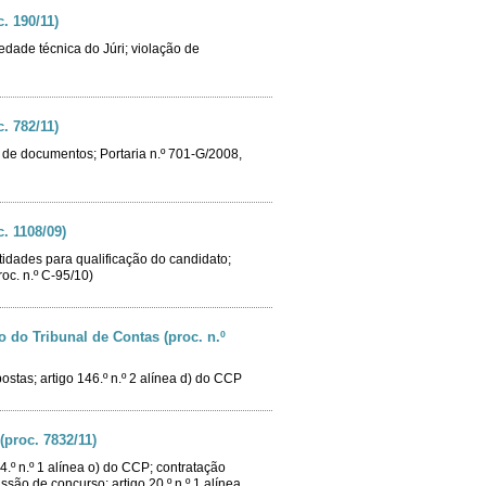
. 190/11)
edade técnica do Júri; violação de
. 782/11)
ão de documentos; Portaria n.º 701-G/2008,
. 1108/09)
tidades para qualificação do candidato;
oc. n.º C-95/10)
 do Tribunal de Contas (proc. n.º
ostas; artigo 146.º n.º 2 alínea d) do CCP
(proc. 7832/11)
º n.º 1 alínea o) do CCP; contratação
issão de concurso; artigo 20.º n.º 1 alínea