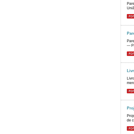
Pare
Uniã
Par
Pare
― Pa
Liv
Livr
merc
Pro
Proj
de c