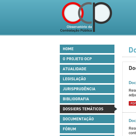
Doc
Resu
adju
Doc
Resu
cont