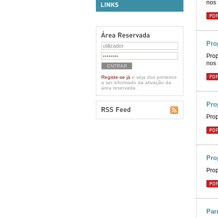
nos 
Pro
Prop
nos 
Registe-se já
e seja dos primeiros
a ser informado da ativação da
área reservada.
Pro
Prop
Pro
Prop
Par