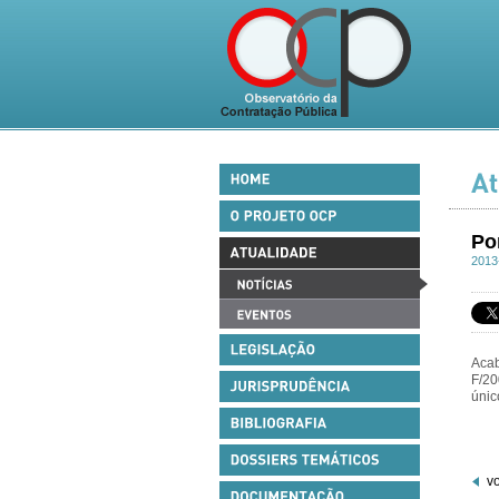
Po
2013
Acab
F/20
únic
vo